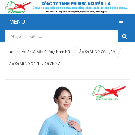
MENU
Áo Sơ Mi Văn Phòng Nam Nữ
Áo Sơ Mi Nữ Công Sở
Áo Sơ Mi Nữ Dài Tay Cổ Chữ V