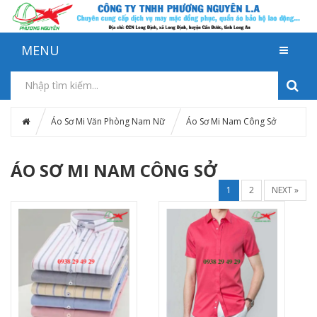
MENU
Áo Sơ Mi Văn Phòng Nam Nữ
Áo Sơ Mi Nam Công Sở
ÁO SƠ MI NAM CÔNG SỞ
1
2
NEXT »