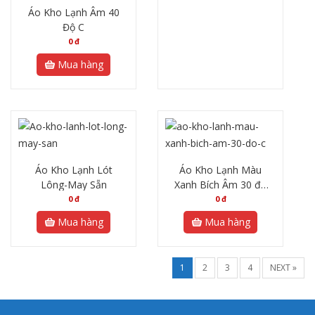
Áo Kho Lạnh Âm 40
Độ C
0
đ
Mua hàng
Áo Kho Lạnh Lót
Áo Kho Lạnh Màu
Lông-May Sẵn
Xanh Bích Âm 30 độ
C
0
đ
0
đ
Mua hàng
Mua hàng
1
2
3
4
NEXT »