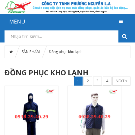
MENU
SẢN PHẨM
Đồng phục kho lạnh
ĐỒNG PHỤC KHO LẠNH
1
2
3
4
NEXT »