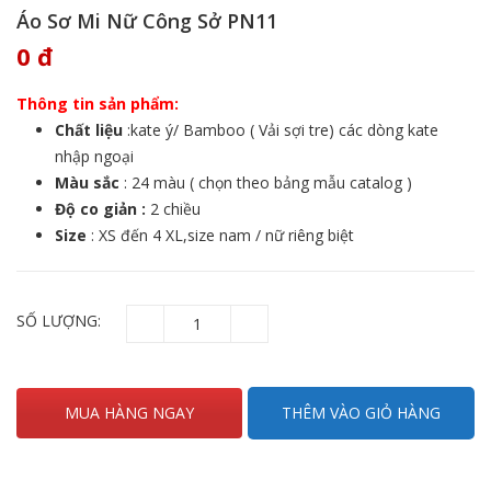
Áo Sơ Mi Nữ Công Sở PN11
0
đ
Thông tin sản phẩm:
Chất liệu
:kate ý/ Bamboo ( Vải sợi tre) các dòng kate
nhập ngoại
Màu sắc
: 24 màu ( chọn theo bảng mẫu catalog )
Độ co giản :
2 chiều
Size
: XS đến 4 XL,size nam / nữ riêng biệt
SỐ LƯỢNG:
MUA HÀNG NGAY
THÊM VÀO GIỎ HÀNG