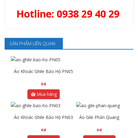
Hotline: 0938 29 40 29
SẢN PHẨM LIÊN QUAN
Áo Khoác Ghile Bảo Hộ PN05
0
đ
Mua hàng
Áo Khoác Ghile Bảo Hộ PN03
Áo Gile Phản Quang
0
đ
0
đ