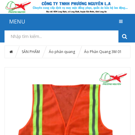
MENU
SẢN PHẨM
Áo phản quang
Áo Phản Quang 3M 01