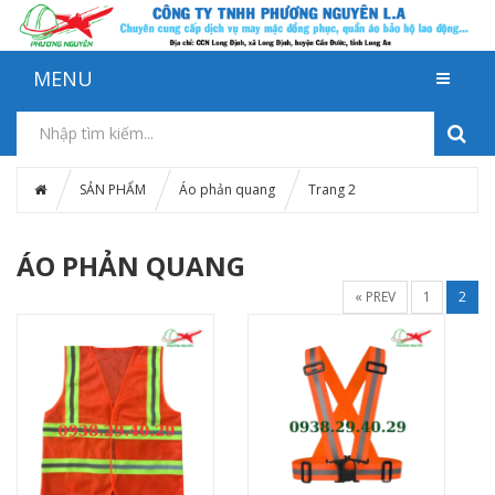
MENU
SẢN PHẨM
Áo phản quang
Trang 2
ÁO PHẢN QUANG
« PREV
1
2