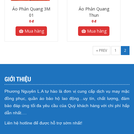
Áo Phản Quang 3M
Áo Phản Quang
01
Thun
0
đ
0
đ
Mua hàng
Mua hàng
« PREV
1
2
GIỚI THIỆU
Phương Nguyên L.A tự hào là đơn vị cung cấp dịch vụ may mặc
đồng phục, quần áo bảo hộ lao động…uy tín, chất lượng, đảm
bảo đáp ứng tối đa yêu cầu của Quý khách hàng với chi phí hấp
dẫn nhất….
Liên hệ hotline để được hỗ trợ sớm nhất!