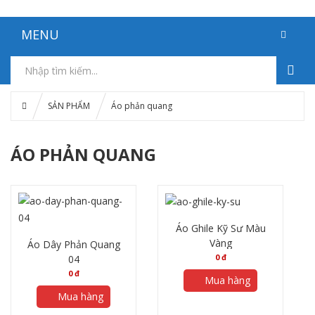
MENU
SẢN PHẨM
Áo phản quang
ÁO PHẢN QUANG
Áo Ghile Kỹ Sư Màu
Vàng
Áo Dây Phản Quang
0
đ
04
0
đ
Mua hàng
Mua hàng