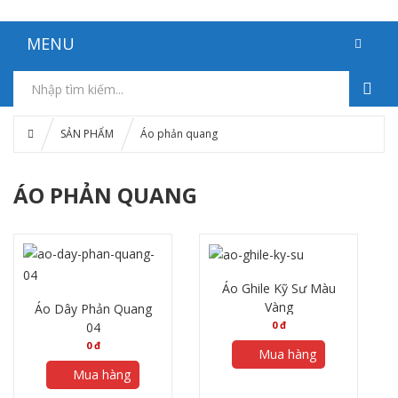
MENU
SẢN PHẨM
Áo phản quang
ÁO PHẢN QUANG
Áo Ghile Kỹ Sư Màu
Vàng
Áo Dây Phản Quang
0
đ
04
0
đ
Mua hàng
Mua hàng