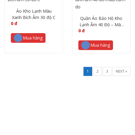
Áo Kho Lạnh Màu
Xanh Bích Âm 30 độ C
Quần Áo Bảo Hộ Kho
0
đ
Lạnh Âm 40 Độ – Màu
0
đ
Cam Đỏ
Mua hàng
Mua hàng
1
2
3
NEXT »
GIỚI THIỆU
Phương Nguyên L.A tự hào là đơn vị cung cấp dịch vụ may mặc
đồng phục, quần áo bảo hộ lao động…uy tín, chất lượng, đảm
bảo đáp ứng tối đa yêu cầu của Quý khách hàng với chi phí hấp
dẫn nhất….
Liên hệ hotline để được hỗ trợ sớm nhất!