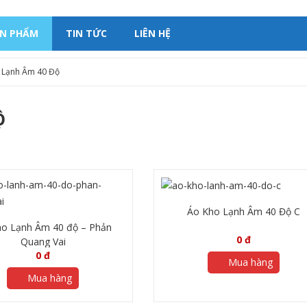
ẢN PHẨM
TIN TỨC
LIÊN HỆ
 Lạnh Âm 40 Độ
Ộ
Áo Kho Lạnh Âm 40 Độ C
o Lạnh Âm 40 độ – Phản
0
đ
Quang Vai
0
đ
Mua hàng
Mua hàng