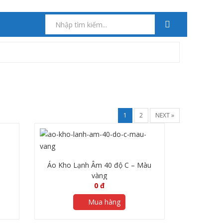
1
2
NEXT »
Áo Kho Lạnh Âm 40 độ C – Màu
vàng
0
đ
Mua hàng