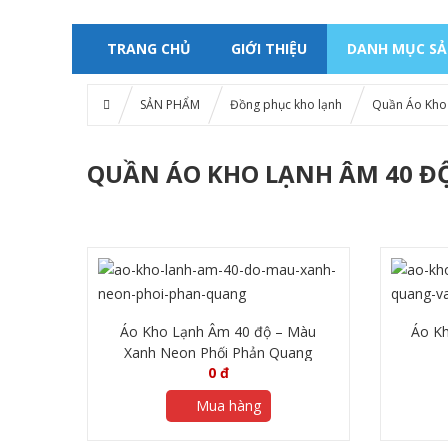
TRANG CHỦ
GIỚI THIỆU
DANH MỤC S
SẢN PHẨM
Đồng phục kho lạnh
Quần Áo Kho
QUẦN ÁO KHO LẠNH ÂM 40 Đ
Áo Kho Lạnh Âm 40 độ – Màu
Áo Kh
Xanh Neon Phối Phản Quang
0
đ
Mua hàng