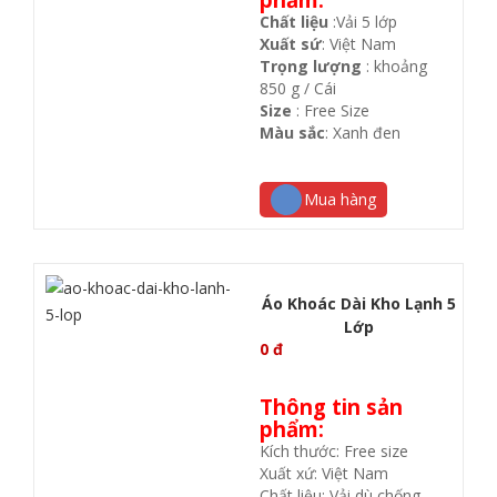
Chất liệu
:Vải 5 lớp
Xuất sứ
: Việt Nam
Trọng lượng
: khoảng
850 g / Cái
Size
: Free Size
Màu sắc
: Xanh đen
Mua hàng
Áo Khoác Dài Kho Lạnh 5
Lớp
0
đ
Thông tin sản
phẩm:
Kích thước: Free size
Xuất xứ: Việt Nam
Chất liệu: Vải dù chống