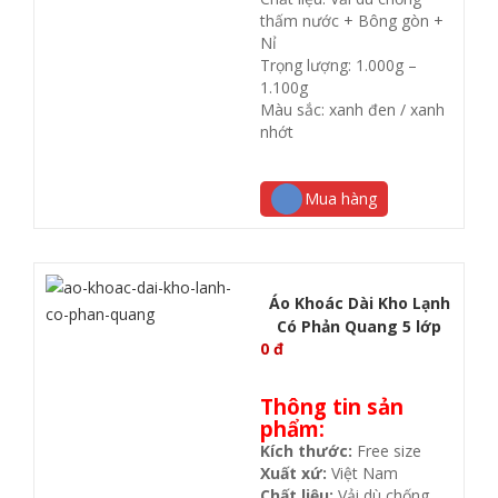
thấm nước + Bông gòn +
Nỉ
Trọng lượng: 1.000g –
1.100g
Màu sắc: xanh đen / xanh
nhớt
Mua hàng
Áo Khoác Dài Kho Lạnh
Có Phản Quang 5 lớp
0
đ
Thông tin sản
phẩm:
Kích thước:
Free size
Xuất xứ:
Việt Nam
Chất liệu:
Vải dù chống