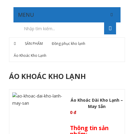
MENU
SẢN PHẨM
Đồng phục kho lạnh
Áo Khoác Kho Lạnh
ÁO KHOÁC KHO LẠNH
Áo Khoác Dài Kho Lạnh –
May Sẵn
0
đ
Thông tin sản
phẩm: