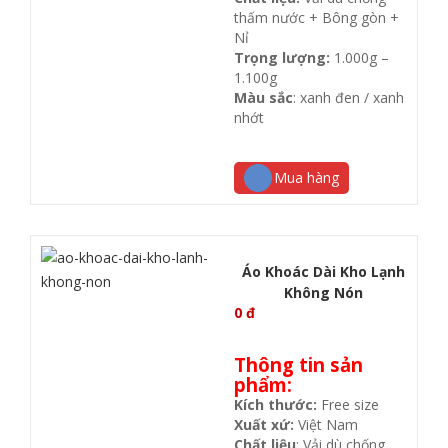
thấm nước + Bông gòn +
Nỉ
Trọng lượng:
1.000g –
1.100g
Màu sắc
: xanh đen / xanh
nhớt
Mua hàng
Áo Khoác Dài Kho Lạnh
Không Nón
0
đ
Thông tin sản
phẩm:
Kích thước:
Free size
Xuất xứ:
Việt Nam
Chất liệu
: Vải dù chống