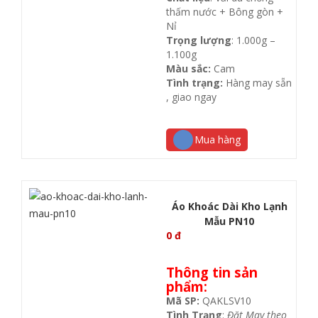
thấm nước + Bông gòn +
Nỉ
Trọng lượng
: 1.000g –
1.100g
Màu sắc:
Cam
Tình trạng:
Hàng may sẵn
, giao ngay
Mua hàng
Áo Khoác Dài Kho Lạnh
Mẫu PN10
0
đ
Thông tin sản
phẩm:
Mã SP:
QAKLSV10
Tình Trạng
:
Đặt May theo