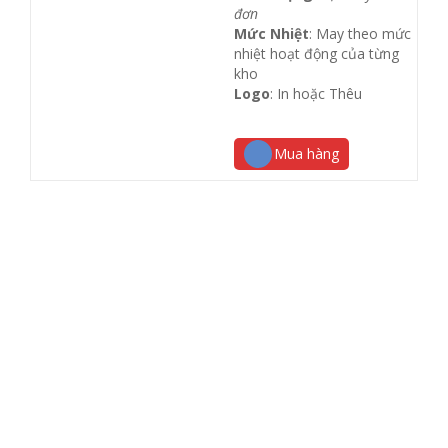
đơn
Mức Nhiệt
: May theo mức
nhiệt hoạt động của từng
kho
Logo
: In hoặc Thêu
Mua hàng
GIỚI THIỆU
Phương Nguyên L.A tự hào là đơn vị cung cấp dịch vụ
may mặc đồng phục, quần áo bảo hộ lao động…uy tín,
chất lượng, đảm bảo đáp ứng tối đa yêu cầu của Quý
khách hàng với chi phí hấp dẫn nhất….
Liên hệ hotline để được hỗ trợ sớm nhất!