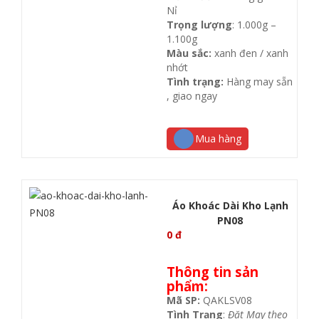
Nỉ
Trọng lượng
: 1.000g –
1.100g
Màu sắc:
xanh đen / xanh
nhớt
Tình trạng:
Hàng may sẵn
, giao ngay
Mua hàng
Áo Khoác Dài Kho Lạnh
PN08
0
đ
Thông tin sản
phẩm:
Mã SP:
QAKLSV08
Tình Trạng
:
Đặt May theo