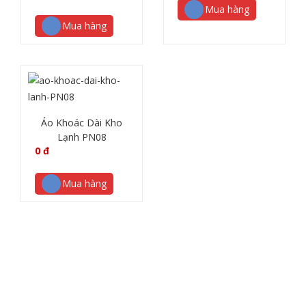
Mua hàng
Mua hàng
Áo Khoác Dài Kho
Lạnh PN08
0
đ
Mua hàng
GIỚI THIỆU
Phương Nguyên L.A tự hào là đơn vị cung cấp dịch vụ